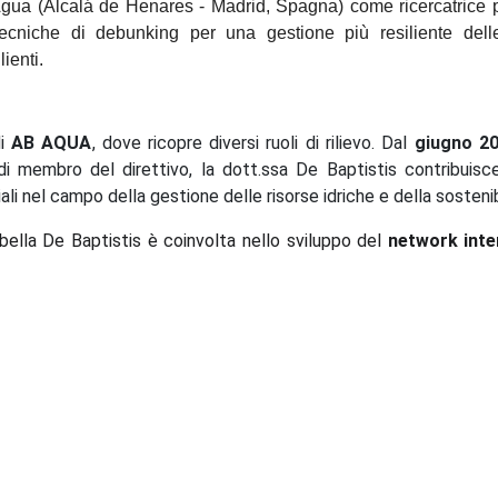
 Agua (Alcalá de Henares - Madrid, Spagna) come ricercatrice p
iche di debunking per una gestione più resiliente delle r
ienti.
di
AB AQUA
, dove ricopre diversi ruoli di rilievo. Dal
giugno 2
 di membro del direttivo, la dott.ssa De Baptistis contribuis
li nel campo della gestione delle risorse idriche e della sostenib
abella De Baptistis è coinvolta nello sviluppo del
network inte