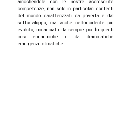
arricchendole con le nostre accresciute
competenze, non solo in particolari contesti
del mondo caratterizzati da povertà e dal
sottosviluppo, ma anche nell’occidente più
evoluto, minacciato da sempre più frequenti
crisi economiche e da drammatiche
emergenze climatiche.
Abaqua
Via Cassia, 615
00189 Roma (RM)
Codice Fiscale: 96584590580
Contact Email: 