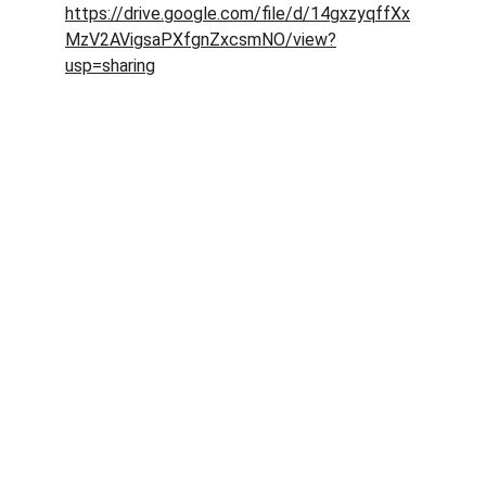
https://drive.google.com/file/d/14gxzyqffXx
MzV2AVigsaPXfgnZxcsmNO/view?
usp=sharing
Abaqua
Via Cassia, 615
00189 Roma (RM)
Codice Fiscale: 96584590580
Contact Email: 
info@abaqua.eu