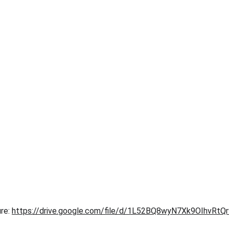
re: 
https://drive.google.com/file/d/1L52BQ8wyN7Xk9OIhvRtQ