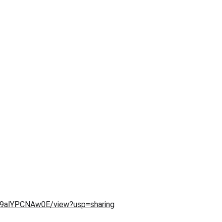
r9alYPCNAw0E/view?usp=sharing