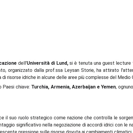
cazione
dell'
Università di Lund,
si è tenuta una guest lecture 
nto, organizzato dalla prof.ssa Leysan Storie, ha attirato l'att
 di risorse idriche in alcune delle aree più complesse del Medio 
ro Paesi chiave:
Turchia, Armenia, Azerbaijan e Yemen
, ognuno
uce il suo ruolo strategico come nazione che controlla le sorgenti
ggio significativo nella negoziazione di accordi idrici con le nazi
crescente pressione sulle risorse dovuta ai cambiamenti climatici 