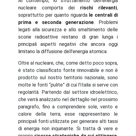
Al contempo, lo sfruttamento dell’energia
nucleare comporta dei
rischi rilevanti
,
soprattutto per quanto riguarda
le centrali di
prima e seconda generazione
. Problemi
legati alla sicurezza e allo smaltimento delle
scorie radioattive restano di gran lunga i
principali aspetti negativi che ancora oggi
limitano la diffusione dell’energia atomica.
Oltre al nucleare, che, come detto poco sopra,
è stato classificato fonte rinnovabile e non è
prodotto sul nostro territorio nazionale, sono
molte le fonti “pulite” di cui l’Italia si serve con
regolarità. Partendo dal settore idroelettrico,
che verrà analizzato nel dettaglio nel prossimo
paragrafo, fino a comprendere sole, vento e
calore della terra; esse rappresentano le
principali fonti utilizzate per generare alti tassi
di energia non inquinante. Si tratta di vere e
proprie
risorse strategiche da cui attingere
,