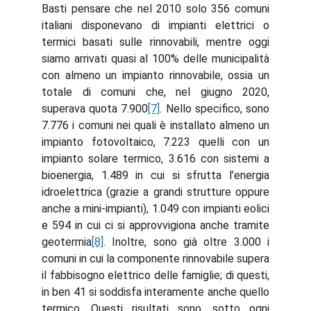
Basti pensare che nel 2010 solo 356 comuni
italiani disponevano di impianti elettrici o
termici basati sulle rinnovabili, mentre oggi
siamo arrivati quasi al 100% delle municipalità
con almeno un impianto rinnovabile, ossia un
totale di comuni che, nel giugno 2020,
superava quota 7.900
[7]
. Nello specifico, sono
7.776 i comuni nei quali è installato almeno un
impianto fotovoltaico, 7.223 quelli con un
impianto solare termico, 3.616 con sistemi a
bioenergia, 1.489 in cui si sfrutta l’energia
idroelettrica (grazie a grandi strutture oppure
anche a mini-impianti), 1.049 con impianti eolici
e 594 in cui ci si approvvigiona anche tramite
geotermia
[8]
. Inoltre, sono già oltre 3.000 i
comuni in cui la componente rinnovabile supera
il fabbisogno elettrico delle famiglie; di questi,
in ben 41 si soddisfa interamente anche quello
termico. Questi risultati sono, sotto ogni