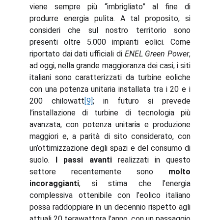
viene sempre più “imbrigliato” al fine di
produrre energia pulita. A tal proposito, si
consideri che sul nostro territorio sono
presenti oltre 5.000 impianti eolici. Come
riportato dai dati ufficiali di
ENEL Green Power
,
ad oggi, nella grande maggioranza dei casi, i siti
italiani sono caratterizzati da turbine eoliche
con una potenza unitaria installata tra i 20 e i
200 chilowatt
[9]
; in futuro si prevede
l’installazione di turbine di tecnologia più
avanzata, con potenza unitaria e produzione
maggiori e, a parità di sito considerato, con
un’ottimizzazione degli spazi e del consumo di
suolo.
I passi avanti
realizzati in questo
settore recentemente sono
molto
incoraggianti
; si stima che l’energia
complessiva ottenibile con l’eolico italiano
possa raddoppiare in un decennio rispetto agli
attuali 20 terawattora l’anno, con un passaggio