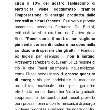
circa il 10% del nostro fabbisogno di
elettricità viene soddisfatto tramite
l’importazione di energia prodotta dalle
centrali nucleari francesi
. È un vero e proprio
paradosso; secondo Ferruccio De Bortoli,
editorialista ed ex direttore del Corriere della
Sera:
“Paesi come il nostro non vogliono
più sentir parlare di nucleare ma sono nella
condizione di sperare che gli altri
– Francesi
ed Inglesi per esempio –
non li imitino
.
Altrimenti sarebbero guai, seri”
[5]
. La ragione di
ciò è che Paesi altamente industrializzati
come l’Italia necessitano di
grosse quantità
di energia
sia per soddisfare la macchina
produttiva nazionale sia per garantire
elettricità per usi domestici. Vista la graduale
soppressione dei combustibili fossili prevista
per i prossimi anni e con la mancanza di energia
nucleare prodotta all’interno dei nostri confini,