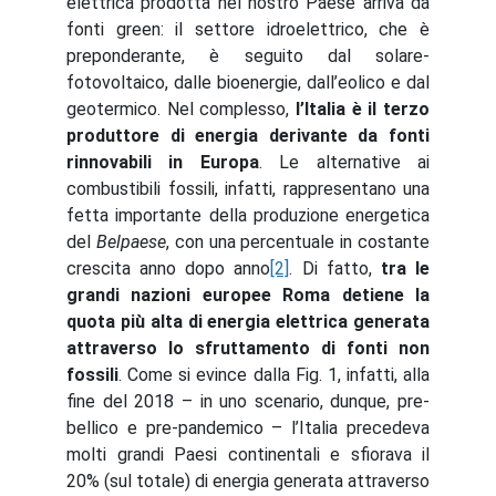
elettrica prodotta nel nostro Paese arriva da
fonti green: il settore idroelettrico, che è
preponderante, è seguito dal solare-
fotovoltaico, dalle bioenergie, dall’eolico e dal
geotermico. Nel complesso,
l’Italia è il terzo
produttore di energia derivante da fonti
rinnovabili in Europa
. Le alternative ai
combustibili fossili, infatti, rappresentano una
fetta importante della produzione energetica
del
Belpaese
, con una percentuale in costante
crescita anno dopo anno
[2]
. Di fatto,
tra le
grandi nazioni europee Roma detiene la
quota più alta di energia elettrica generata
attraverso lo sfruttamento di fonti non
fossili
. Come si evince dalla Fig. 1, infatti, alla
fine del 2018 – in uno scenario, dunque, pre-
bellico e pre-pandemico – l’Italia precedeva
molti grandi Paesi continentali e sfiorava il
20% (sul totale) di energia generata attraverso