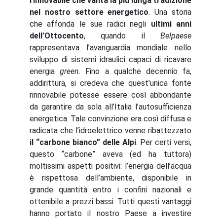
rinnovabile che vanta la più lunga tradizione
nel nostro settore energetico
. Una storia
che affonda le sue radici negli
ultimi anni
dell’Ottocento
, quando il
Belpaese
rappresentava l’avanguardia mondiale nello
sviluppo di sistemi idraulici capaci di ricavare
energia
green
. Fino a qualche decennio fa,
addirittura, si credeva che quest’unica fonte
rinnovabile potesse essere così abbondante
da garantire da sola all’Italia l’autosufficienza
energetica. Tale convinzione era così diffusa e
radicata che l’idroelettrico venne ribattezzato
il “carbone bianco” delle Alpi
. Per certi versi,
questo “carbone” aveva (ed ha tuttora)
moltissimi aspetti positivi: l’energia dell’acqua
è rispettosa dell’ambiente, disponibile in
grande quantità entro i confini nazionali e
ottenibile a prezzi bassi. Tutti questi vantaggi
hanno portato il nostro Paese a investire