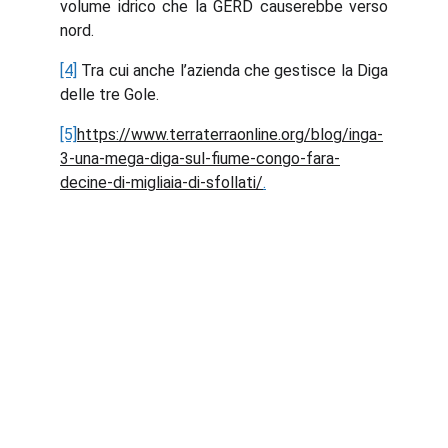
volume idrico che la GERD causerebbe verso
nord.
[4]
Tra cui anche l’azienda che gestisce la Diga
delle tre Gole.
[5]
https://www.terraterraonline.org/blog/inga-
3-una-mega-diga-sul-fiume-congo-fara-
decine-di-migliaia-di-sfollati/
.
Abaqua