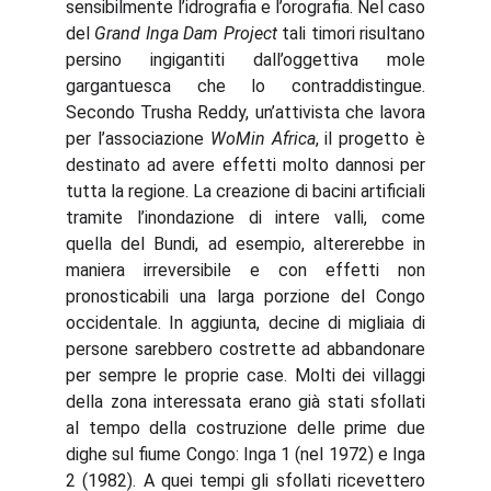
sensibilmente l’idrografia e l’orografia. Nel caso
del
Grand Inga Dam Project
tali timori risultano
persino ingigantiti dall’oggettiva mole
gargantuesca che lo contraddistingue.
Secondo Trusha Reddy, un’attivista che lavora
per l’associazione
WoMin Africa
, il progetto è
destinato ad avere effetti molto dannosi per
tutta la regione. La creazione di bacini artificiali
tramite l’inondazione di intere valli, come
quella del Bundi, ad esempio, altererebbe in
maniera irreversibile e con effetti non
pronosticabili una larga porzione del Congo
occidentale. In aggiunta, decine di migliaia di
persone sarebbero costrette ad abbandonare
per sempre le proprie case. Molti dei villaggi
della zona interessata erano già stati sfollati
al tempo della costruzione delle prime due
dighe sul fiume Congo: Inga 1 (nel 1972) e Inga
2 (1982). A quei tempi gli sfollati ricevettero