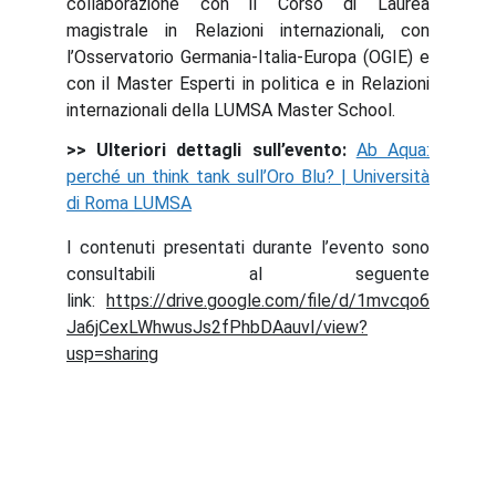
collaborazione con il Corso di Laurea
magistrale in Relazioni internazionali, con
l’Osservatorio Germania-Italia-Europa (OGIE) e
con il Master Esperti in politica e in Relazioni
internazionali della LUMSA Master School.
>> Ulteriori dettagli sull’evento:
Ab Aqua:
perché un think tank sull’Oro Blu? | Università
di Roma LUMSA
I contenuti presentati durante l’evento sono
consultabili al seguente
link:
https://drive.google.com/file/d/1mvcqo6
Ja6jCexLWhwusJs2fPhbDAauvI/view?
usp=sharing
Abaqua
Via Cassia, 615