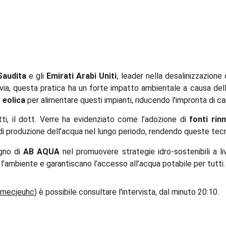
Saudita
e gli
Emirati Arabi Uniti
, leader nella desalinizzazion
ttavia, questa pratica ha un forte impatto ambientale a causa de
e
eolica
per alimentare questi impianti, riducendo l'impronta di c
ti, il dott. Verre ha evidenziato come l’adozione di
fonti rinn
i produzione dell’acqua nel lungo periodo, rendendo queste tecnol
egno di
AB AQUA
nel promuovere strategie idro-sostenibili a liv
l’ambiente e garantiscano l’accesso all’acqua potabile per tutti.
5mecjeuhc
) è possibile consultare l'intervista, dal minuto 20:10.