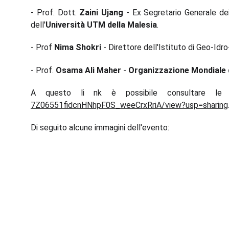
- Prof. Dott.
Zaini Ujang
- Ex Segretario Generale dei
dell'
Università UTM della Malesia
.
- Prof
Nima Shokri
- Direttore dell'Istituto di Geo-Idr
- Prof.
Osama Ali Maher
-
Organizzazione Mondiale d
A questo li nk è possibile consultare le s
7Z06551fidcnHNhpF0S_weeCrxRriA/view?usp=sharing
Di seguito alcune immagini dell'evento: