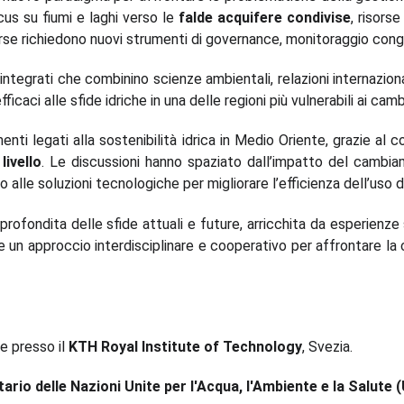
ocus su fiumi e laghi verso le
falde acquifere condivise
, risors
orse richiedono nuovi strumenti di governance, monitoraggio congi
tegrati che combinino scienze ambientali, relazioni internazional
fficaci alle sfide idriche in una delle regioni più vulnerabili ai ca
ti legati alla sostenibilità idrica in Medio Oriente, grazie al c
livello
. Le discussioni hanno spaziato dall’impatto del cambiam
no alle soluzioni tecnologiche per migliorare l’efficienza dell’uso d
ofondita delle sfide attuali e future, arricchita da esperienze su
e un approccio interdisciplinare e cooperativo per affrontare la 
e presso il
KTH Royal Institute of Technology
, Svezia.
itario delle Nazioni Unite per l'Acqua, l'Ambiente e la Salut