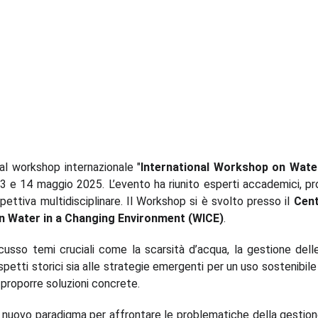
 al workshop internazionale "
International Workshop on Water 
 13 e 14 maggio 2025. L’evento ha riunito esperti accademici, pro
pettiva multidisciplinare. Il Workshop
si è svolto presso il
Cent
on Water in a Changing Environment (WICE)
.
cusso temi cruciali come la scarsità d’acqua, la gestione delle
spetti storici sia alle strategie emergenti per un uso sostenibil
 proporre soluzioni concrete.
un nuovo paradigma per affrontare le problematiche della gestione 